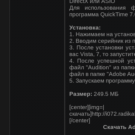
DirectX или ASIO
Для использования ф
программа QuickTime 7.
Установка:
1. Нажимаем на устано
2. Вводим серийник из 
3. После установки ус
вас Vista, 7, то запуст
4. После успешной ус
файл "Audition" из пап
файл в папке "Adobe Audi
5. Запускаем программу
Размер:
249.5 МБ
[center][img=|
скачать]http://i072.radik
[/center]
Скачать Ad