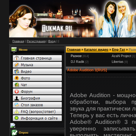
Главная
|
Регистрация
|
Вход
|
|
Главная
»
Каталог видео
»
Eng-Тат
»
Раз
Меню
Разное
AzaN Project
[614]
[1]
DJ Radik
Libertas
[2]
[0]
Adobe Audition 3[RUS]
Adobe Audition - мощн
обработки, выбора п
звука для практически 
Теперь у вас есть личн
Adobe® Audition® 3 п
уверенно записыват
Опрос
выполнять мастеринг 