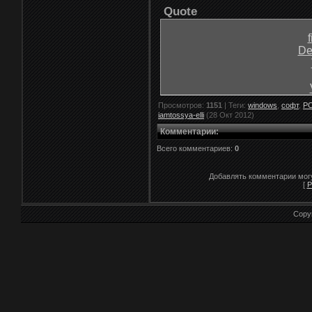
Quote
De
Просмотров
:
1151
|
Теги
:
windows
,
софт
,
P
iamtossya-elli
(28 Окт 2012)
Комментарии
:
Всего комментариев:
0
Добавлять комментарии могу
[
Р
Copy