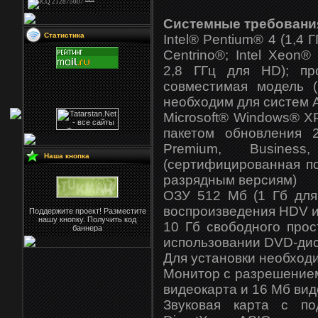
Системные требовани
Статистика
Intel® Pentium® 4 (1,4 Г
Centrino®; Intel Xeon
2,8 ГГц для HD); пр
совместимая модель 
необходим для систем 
Microsoft® Windows® XP
пакетом обновления 
Premium, Business
Наша кнопка
(сертифицированная по
разрядным версиям)
ОЗУ 512 Мб (1 Гб для
воспроизведения HDV и
Поддержите проект! Разместите
нашу кнопку. Получить код
10 Гб свободного прос
баннера
использовании DVD-дис
Для установки необхо
Монитор с разрешением
видеокарта и 16 Мб ви
Звуковая карта с под