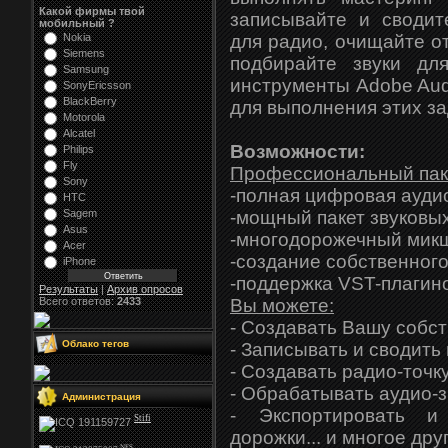
Какой фирмы твой
записывайте и сводит
мобильный ?
Nokia
для радио, очищайте о
Siemens
подбирайте звуки дл
Samsung
инструменты Adobe Audit
SonyEricsson
BlackBerry
для выполнения этих за
Motorola
Alcatel
Возможности:
Philips
Fly
Профессиональный паке
Sony
-полная цифровая ауди
HTC
Sagem
-мощный пакет звуковы
Asus
-многодорожечный мик
Acer
-создание собственного
iPhone
-поддержка VST-плагин
Результаты
|
Архив опросов
Всего ответов:
2433
Вы можете:
- Создавать Вашу собс
Облако тегов
- Записывать и сводить
- Создавать радио-точк
- Обрабатывать аудио-
Администрация
- Экспортировать и
Stifi
дорожки... и многое дру
NFS