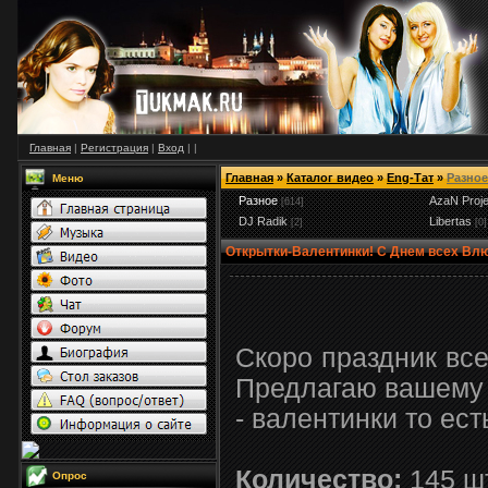
Главная
|
Регистрация
|
Вход
|
|
Главная
»
Каталог видео
»
Eng-Тат
»
Разное
Меню
Разное
AzaN Proje
[614]
DJ Radik
Libertas
[2]
[0]
Открытки-Валентинки! С Днем всех Вл
Скоро праздник все
Предлагаю вашему 
- валентинки то ест
Количество:
145 ш
Опрос