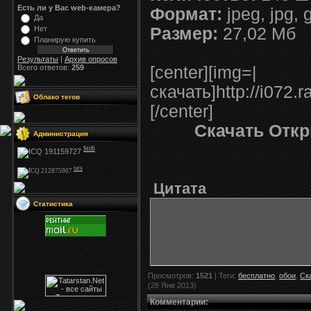
Есть ли у Вас web-камера?
Формат:
jpeg, jpg, g
Да
Нет
Размер:
27,02 Мб
Планирую купить
Результаты
|
Архив опросов
Всего ответов:
259
[center][img=|
скачать]http://i072.
Облако тегов
[/center]
Скачать Откр
Администрация
Stifi
NFS
Цитата
Статистика
Просмотров
:
1521
|
Теги
:
бесплатно
,
обои
,
Ск
(28 Янв 2013)
Комментарии
: