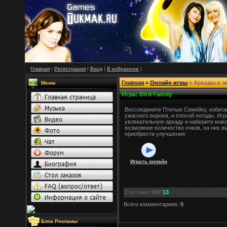
Главная
|
Регистрация
|
Вход
|
В
избранное
|
Главная
»
Онлайн игры
» Аркады и э
Меню
Игра
: Bird Family
Воссоедините Птичью Семейку, избега
ужасного ворона, и плохой погоды. Игр
увлекательную аркаду и наберите мак
возможное количество очков, на них в
приобрести улучшения.
Играть онлайн
Счетчики
:
587
/
13
Всего комментариев
:
0
Блок Рекламы