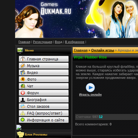
Главная
|
Регистрация
|
Вход
|
В
избранное
|
Главная
»
Онлайн игры
» Аркады и э
Меню
Игра
: Flubber Rise
Кликая на большой круглый флаббер, п
можно выше, стараясь избегать ударо
на землю. Каждое нажатие забирает ча
энергии усложняя продвижение вверх.
Играть онлайн
Счетчики
:
597
/
12
Всего комментариев
:
0
Блок Рекламы