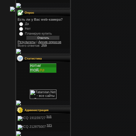
Опрос
Есть ли у Вас web-камера?
Да
Нет
Планирую купить
Результаты
|
Архив опросов
Всего ответов:
259
Статистика
Администрация
Stifi
NFS