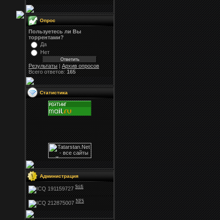
Опрос
Пользуетесь ли Вы
торрентами?
Да
Нет
Результаты
|
Архив опросов
Всего ответов:
165
Статистика
Администрация
Stifi
NFS