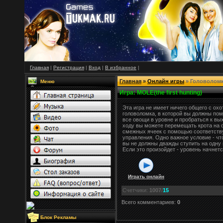
Главная
|
Регистрация
|
Вход
|
В
избранное
|
Главная
»
Онлайн игры
» Головолом
Меню
Игра
: MOLE(the first hunting)
Эта игра не имеет ничего общего с охо
головоломка, в которой вы должны пом
все овощи в уровне и пробраться к вы
ходу вы можете перемещать крота на 
смежных ячеек с помощью соответств
управления. Одно важное условие - чт
вы не должны дважды ступить на одну и
Если это произойдет - уровень начнетс
Играть онлайн
Счетчики
:
1007
/
15
Всего комментариев
:
0
Блок Рекламы