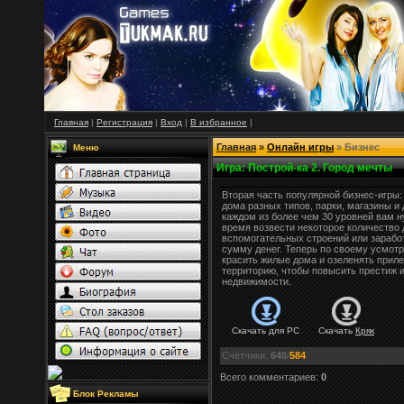
Главная
|
Регистрация
|
Вход
|
В
избранное
|
Главная
»
Онлайн игры
» Бизнес
Меню
Игра
: Построй-ка 2. Город мечты
Вторая часть популярной бизнес-игры:
дома разных типов, парки, магазины и
каждом из более чем 30 уровней вам н
время возвести некоторое количество 
вспомогательных строений или зарабо
сумму денег. Теперь по своему усмот
красить жилые дома и озеленять прил
территорию, чтобы повысить престиж 
недвижимости.
Скачать для
PC
Скачать
Кряк
Счетчики
:
648
/
584
Всего комментариев
:
0
Блок Рекламы