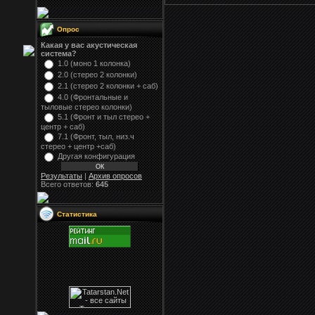
Опрос
Какая у вас акустическая
система?
1.0 (моно 1 колонка)
2.0 (стерео 2 колонки)
2.1 (стерео 2 колонки + саб)
4.0 (Фронтальные и
тыловые стерео колонки)
5.1 (Фронт и тыл стерео +
центр + саб)
7.1 (Фронт, тыл, низ.ч
стерео + центр +саб)
Другая конфигурация
Результаты
|
Архив опросов
Всего ответов:
645
Статистика