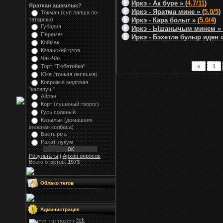
Иркэ - Ак буре » (
4.7/11
)
Яраткан ашамлык?
Иркэ - Яратма мине » (
5.0/5
)
Токмач (суп лапша по-
татарски)
Иркэ - Кара болыт » (
5.0/4
)
Губадия
Иркэ - Ышанычым минем » 
Перемеч
Иркэ - Бэхетле булыр иден »
Коймак
Казанский плов
Чак-Чак
Торт "Тюбетейка"
«
1
Юка (тонкая лепешка)
Коврижка медовая
"каляпуш"
Айрэн
Корт (сушеный творог)
Гусь соленый
Казылык (домашняя
вяленая колбаса)
Бастырма
Рахат-лукум
Результаты
|
Архив опросов
Всего ответов:
1973
Облако тегов
Администрация
Stifi