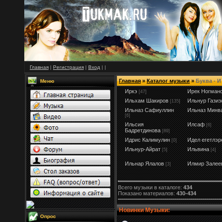
Главная
|
Регистрация
|
Вход
|
|
Главная
»
Каталог музыки
»
Буква - И
Меню
Иркэ
Ирек Ногман
[47]
Ильхам Шакиров
Ильнур Газиз
[135]
Ильназ Сафиуллин
Ильназ Минв
[6]
Ильсия
Илсаф
[6]
Бадретдинова
[89]
Идрис Калимулин
Идел егетлэр
[0]
Ильнур-Айрат
Ильвина
[5]
[4]
Ильнар Ялалов
Илмир Залее
[3]
Всего музыки в каталоге:
434
Показано материалов:
430-434
Новинки Музыки:
Опрос