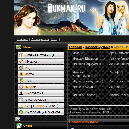
Главная
|
Регистрация
|
Вход
|
|
Главная
»
Каталог музыки
»
Буква - И
Меню
Иркэ
Ирек Ногман
[47]
Ильхам Шакиров
Ильнур Газиз
[135]
Ильназ Сафиуллин
Ильназ Минв
[6]
Ильсия
Илсаф
[6]
Бадретдинова
[89]
Идрис Калимулин
Идел егетлэр
[0]
Ильнур-Айрат
Ильвина
[5]
[4]
Ильнар Ялалов
Илмир Залее
[3]
Всего музыки в каталоге:
434
Показано материалов:
1-33
Новинки Музыки:
Опрос