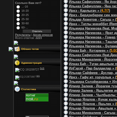
Ильназ Сафиуллин - Ян йорэ
Сколько Вам лет?
Ильназ Сафиуллин - Яна гас
...-16
Иркэ - Карлыгач » (
4.7/7
)
16-20
Иркэ - Бердэнберем син мин
20-25
25-30
Ильдар Ахметов - Сагыш » (
30-60
Иркә – Татлы мәхәббәт (Remi
60-...
Ильмира Нагимова (feat. Мур
Ильмира Нагимова – Ярат д
Результаты
|
Архив опросов
Ильмира Нагимова – Гомер у
Всего ответов:
2223
Ильмира Нагимова – Ташлам
Ильмира Нагимова – Буламы
Облако тегов
Илназ Баh - Котэрмен » (
5.0/
Ильназ Сафиуллин (feat.Дин
Ильназ Минвалиев - Йорэгем
Администрация
Илназ Баh - Туган авылым п
ИлГэрэй - Пар балдаклар » (
Stifi
Ильнар Сайфиев - Дуслар, д
NFS
Иркэ - Гафу ит, горурлык » (
Эльмира Солэйманова + Иль
Илмир Залеев - Йорагем туза
Статистика
Илмир Залеев - Яшьлегем ис
Илмир Залеев - Чылбырлы т
Ильнар Ялалов - Кунак кызы
Ильнар Ялалов - Яшьлек » (
Ильнар Ялалов - Авылым » 
Ильназ Минвалиев - Сагыш »