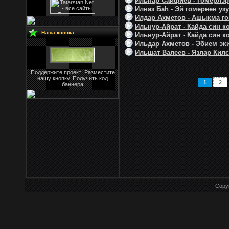
Ильнар Сайфиев - Гомерлэр 
Илназ Баh - Эй гомернен узу
Илдар Ахметов - Ашыкма гом
Ильнур-Айрат - Кайда син к
Наша кнопка
Ильнур-Айрат - Кайда син к
Ильдар Ахметов - Эбием эки
Ильшат Валеев - Язлар Килсэ
Поддержите проект! Разместите
нашу кнопку. Получить код
1
2
баннера
Copy