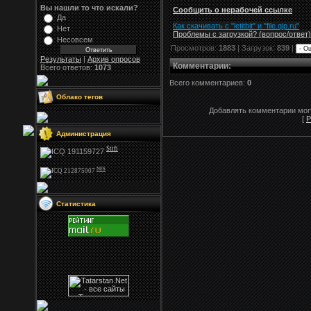
Вы нашли то что искали?
Сообщить о нерабочей ссылке
Да
Как скачивать с "letitbit"
и
"
file.qip.ru
"
Нет
Проблемы с загрузкой? (вопрос
/
ответ)
Несовсем
Просмотров:
1883
| Загрузок:
839
|
Результаты
|
Архив опросов
Комментарии
:
Всего ответов:
1073
Всего комментариев:
0
Облако тегов
Добавлять комментарии могу
[
Р
Администрация
Stifi
NFS
Статистика