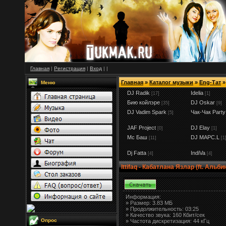
Главная
|
Регистрация
|
Вход
|
|
Главная
»
Каталог музыки
»
Eng-Тат
»
Меню
DJ Radik
Idelia
[17]
[1]
Бию койлэре
DJ Oskar
[35]
[9]
DJ Vadim Spark
Чак-Чак Party
[5]
JAF Project
DJ Elay
[0]
[1]
Мс Баш
DJ MAPC.L
[11]
[1
Dj Fatta
IndiVa
[4]
[4]
Ittifaq - Кабатлана Язлар (ft. Альби
Информация:
»
Размер:
3.83 МБ
» Продолжительность: 03:25
» Качество звука: 160 Кбит/сек
Опрос
» Частота дискретизация: 44 кГц