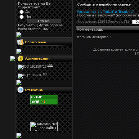
Пользуетесь ли Вы
Сообщить о нерабочей ссылке
торрентами?
Как скачивать с "letitbit"
и
"
file.qip.ru
"
Да
Проблемы с загрузкой? (вопрос
/
ответ)
Нет
Просмотров:
1625
| Загрузок:
715
|
Результаты
|
Архив опросов
Всего ответов:
165
Комментарии
:
Всего комментариев:
0
Облако тегов
Добавлять комментарии могу
[
Р
Администрация
Stifi
NFS
Статистика