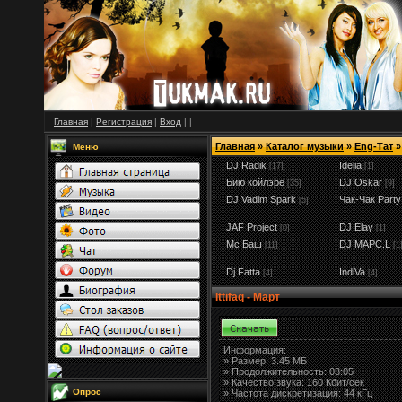
Главная
|
Регистрация
|
Вход
|
|
Главная
»
Каталог музыки
»
Eng-Тат
»
Меню
DJ Radik
Idelia
[17]
[1]
Бию койлэре
DJ Oskar
[35]
[9]
DJ Vadim Spark
Чак-Чак Party
[5]
JAF Project
DJ Elay
[0]
[1]
Мс Баш
DJ MAPC.L
[11]
[1
Dj Fatta
IndiVa
[4]
[4]
Ittifaq - Март
Информация:
»
Размер:
3.45 МБ
» Продолжительность: 03:05
» Качество звука: 160 Кбит/сек
Опрос
» Частота дискретизация: 44 кГц