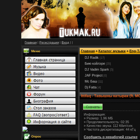
Главная
|
Регистрация
|
Вход
|
|
Главная
»
Каталог музыки
»
Eng-Т
Меню
DJ Radik
[17]
Бию койлэре
[35]
DJ Vadim Spark
[5]
JAF Project
[0]
Мс Баш
[11]
Dj Fatta
[4]
Ittifaq - Тавышны катырак (ft. M
Информация:
»
Размер:
1.96 МБ
» Продолжительность: 02:35
» Качество звука: 112 Кбит/сек
» Частота дискретизация: 44 кГц
Опрос
Сообщить о нерабочей ссылке