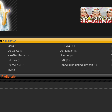
ат
»
ITTIFAQ
Idelia
ITTIFAQ
[1]
[33]
DJ Oskar
DJ Rabbah
[9]
[17]
Чак-Чак Party
Libertas
[15]
[19]
DJ Elay
RMX
[1]
[23]
DJ MAPC.L
Пародии на исполнителей
[1]
[14]
IndiVa
[4]
C Padishah)