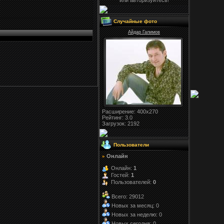
или авторизуйтесь!
Случайные фото
Айдар Галимов
Расширение
: 400x270
Рейтинг:
3.0
Загрузок
: 2192
Пользователи
Онлайн
»
Онлайн:
1
Гостей:
1
Пользователей:
0
Всего: 29012
Новых за месяц: 0
Новых за неделю: 0
Новых сегодня: 0