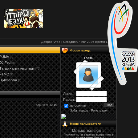
Доброе утро | Сегодня 07 Авг 2026
Время
12:55
Форма входа
PUMA
[2]
Гость
DJ Fed
[5]
Татар халык жырлары
[72]
Fil МС
[7]
Dj Almandar
[2]
Логин:
Пароль:
11 Апр 2009, 12:45
запомнить
Забыл пароль
·
Регистрация
Меню пользователя
Мы рады вас видеть.
Пожалуйста зарегистрируйтесь