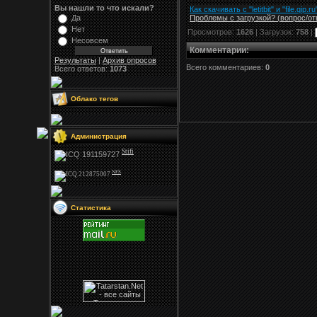
Вы нашли то что искали?
Как скачивать с "letitbit"
и
"
file.qip.ru
Проблемы с загрузкой? (вопрос
/
от
Да
Нет
Просмотров:
1626
| Загрузок:
758
|
Несовсем
Комментарии
:
Результаты
|
Архив опросов
Всего комментариев:
0
Всего ответов:
1073
Облако тегов
Администрация
Stifi
NFS
Статистика