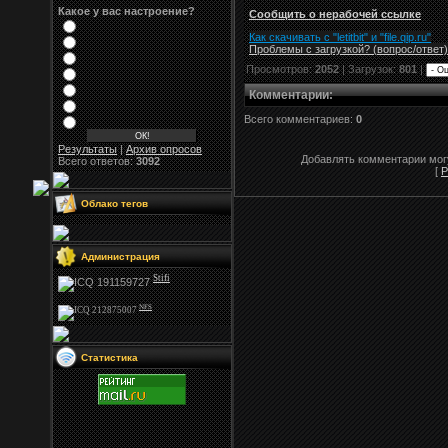
Какое у вас настроение?
Сообщить о нерабочей ссылке
Как скачивать с "letitbit"
и
"
file.qip.ru
"
Проблемы с загрузкой? (вопрос
/
ответ)
Просмотров:
2052
| Загрузок:
801
|
Комментарии
:
Всего комментариев:
0
Результаты
|
Архив опросов
Добавлять комментарии могу
Всего ответов:
3092
[
Р
Облако тегов
Администрация
Stifi
NFS
Статистика