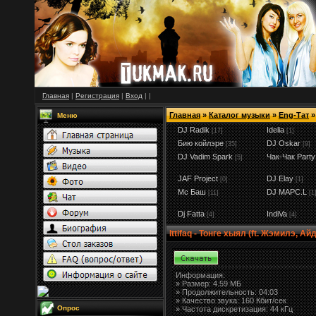
Главная
|
Регистрация
|
Вход
|
|
Главная
»
Каталог музыки
»
Eng-Тат
»
Меню
DJ Radik
Idelia
[17]
[1]
Бию койлэре
DJ Oskar
[35]
[9]
DJ Vadim Spark
Чак-Чак Party
[5]
JAF Project
DJ Elay
[0]
[1]
Мс Баш
DJ MAPC.L
[11]
[1
Dj Fatta
IndiVa
[4]
[4]
Ittifaq - Тонге хыял (ft. Жэмилэ, А
Информация:
»
Размер:
4.59 МБ
» Продолжительность: 04:03
» Качество звука: 160 Кбит/сек
Опрос
» Частота дискретизация: 44 кГц