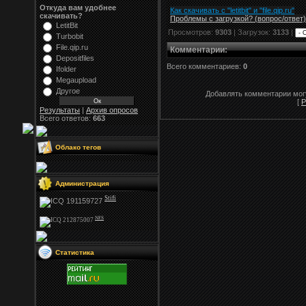
Откуда вам удобнее
Как скачивать с "letitbit"
и
"
file.qip.ru
"
скачивать?
Проблемы с загрузкой? (вопрос
/
ответ)
LetitBit
Просмотров:
9303
| Загрузок:
3133
|
Turbobit
File.qip.ru
Комментарии
:
Depositfiles
Всего комментариев:
0
Ifolder
Megaupload
Другое
Добавлять комментарии могу
[
Р
Результаты
|
Архив опросов
Всего ответов:
663
Облако тегов
Администрация
Stifi
NFS
Статистика