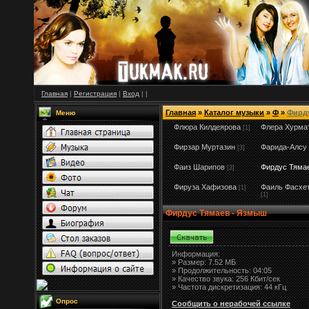
Главная
|
Регистрация
|
Вход
|
|
Главная
»
Каталог музыки
»
Ф
»
Фирд
Меню
Флюра Килдеярова
Флера Хурма
[1]
Фирзар Муртазин
Фарида-Алсу
[3]
Фаиз Шарипов
Фирдус Тяма
[3]
Фируза Хафизова
Фаиль Фасхе
[1]
[1]
Фирдус Тямаев - Язмыш
Информация:
»
Размер:
7.52 МБ
» Продолжительность: 04:05
» Качество звука: 256 Кбит/сек
» Частота дискретизация: 44 кГц
Опрос
Сообщить о нерабочей ссылке