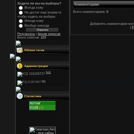
Ходите ли вы на выборы?
Комментарии
:
Всегда хожу
Всего комментариев:
0
Не достиг еще возраста
чтобы ходить на выборы
Иногда хожу
Добавлять комментарии могу
Вообще никогда
[
Р
Результаты
|
Архив опросов
Всего ответов:
223
Облако тегов
Администрация
Stifi
NFS
Статистика