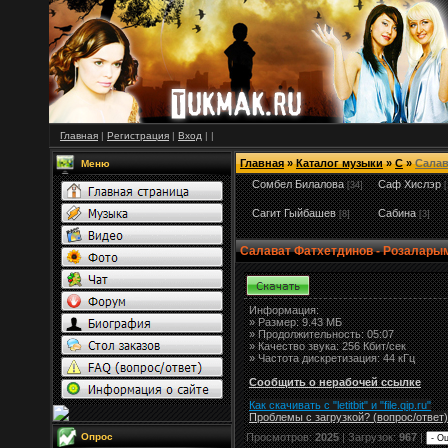
Главная
|
Регистрация
|
Вход
|
|
Главная
»
Каталог музыки
»
С
»
Салав
Меню
Сомбел Билалова
Саф Хислэр
[34]
[
Сагит Гыйбашев
Сабина
[8]
[3]
Салават Фатхетдинов - Розалары
Информация:
»
Размер:
9.43 МБ
» Продолжительность: 05:07
» Качество звука: 256 Кбит/сек
» Частота дискретизация: 44 кГц
Сообщить о нерабочей ссылке
Как скачивать с "letitbit"
и
"
file.qip.ru
"
Проблемы с загрузкой? (вопрос
/
ответ)
Опрос
Просмотров:
2025
| Загрузок:
967
|