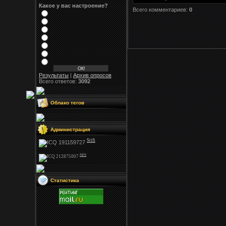
Какое у вас настроение?
Всего комментариев:
0
Результаты
|
Архив опросов
Всего ответов:
3092
Облако тегов
Администрация
Stifi
NFS
Статистика