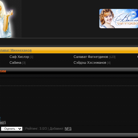
лават Миннеханов
Саф Хислэр
Салават Фатхетдинов
[1]
[123]
Сабина
Сэйдэш Хэсэнжанов
[3]
[4]
лим
"
вет)
|
|
Рейтинг:
3.0
/
3
| Добавил:
NFS