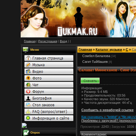
Главная
|
Регистрация
|
Вход
|
|
Главная
»
Каталог музыки
»
С
»
Са
Меню
Сомбел Билалова
[34]
Сагит Гыйбашев
[8]
Салават Миннеханов - Сине Эз
Информация:
»
Размер:
9.4 МБ
» Продолжительность: 03:56
» Качество звука: 320 Кбит/сек
» Частота дискретизация: 44 кГц
Сообщить о нерабочей ссылке
Как скачивать с "letitbit"
и
"
file.qip.ru
Проблемы с загрузкой? (вопрос
/
от
Просмотров:
2243
| Загрузок:
1036
Опрос
Комментарии
: