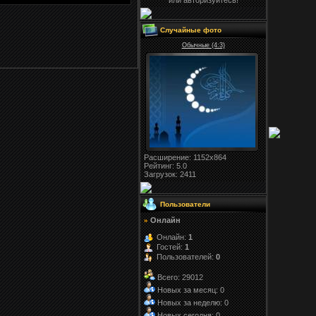
или авторизуйтесь!
Случайные фото
Обычные (4:3)
Расширение
: 1152x864
Рейтинг:
5.0
Загрузок
: 2411
Пользователи
Онлайн
»
Онлайн:
1
Гостей:
1
Пользователей:
0
Всего: 29012
Новых за месяц: 0
Новых за неделю: 0
Новых сегодня: 0