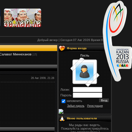
Добрый вечер | Сегодня 07 Авг 2026
Время
01:08
Форма входа
Салават Миннеханов
[15]
Гость
26 Авг 2009, 21:28
Логин:
Пароль:
запомнить
Забыл пароль
·
Регистрация
Меню пользователя
Мы рады вас видеть.
Пожалуйста зарегистрируйтесь