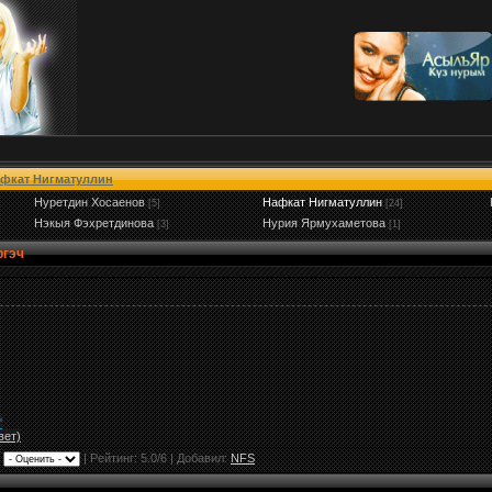
фкат Нигматуллин
Нуретдин Хосаенов
Нафкат Нигматуллин
[5]
[24]
Нэкыя Фэхретдинова
Нурия Ярмухаметова
[3]
[1]
ргэч
"
вет)
|
|
Рейтинг:
5.0
/
6
| Добавил:
NFS