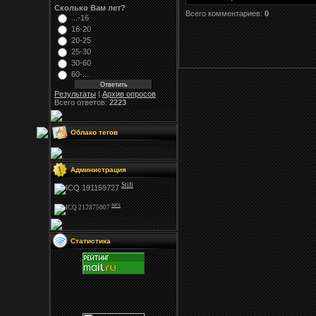
Сколько Вам лет?
Всего комментариев:
0
...-16
16-20
20-25
25-30
30-60
60-...
Результаты
|
Архив опросов
Всего ответов:
2223
Облако тегов
Администрация
Stifi
NFS
Статистика