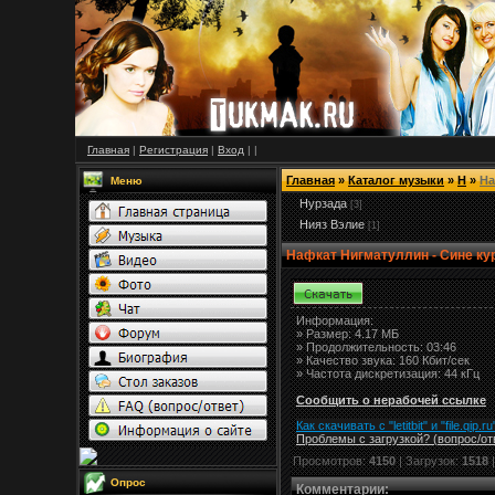
Главная
|
Регистрация
|
Вход
|
|
Главная
»
Каталог музыки
»
Н
»
На
Меню
Нурзада
[3]
Нияз Вэлие
[1]
Нафкат Нигматуллин - Сине ку
Информация:
»
Размер:
4.17 МБ
» Продолжительность: 03:46
» Качество звука: 160 Кбит/сек
» Частота дискретизация: 44 кГц
Сообщить о нерабочей ссылке
Как скачивать с "letitbit"
и
"
file.qip.ru
Проблемы с загрузкой? (вопрос
/
от
Просмотров:
4150
| Загрузок:
1518
Опрос
Комментарии
: