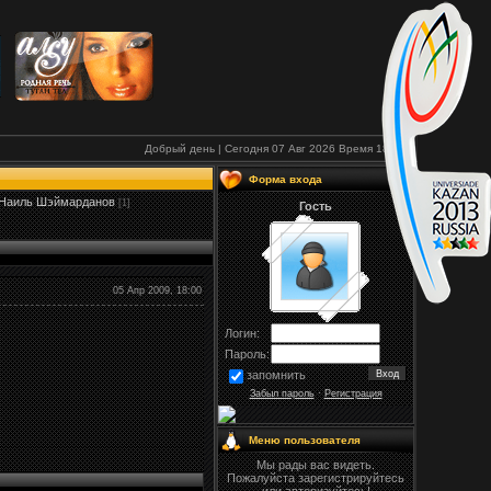
Добрый день | Сегодня 07 Авг 2026
Время
18:00
Форма входа
Наиль Шэймарданов
[1]
Гость
05 Апр 2009, 18:00
Логин:
Пароль:
запомнить
Забыл пароль
·
Регистрация
Меню пользователя
Мы рады вас видеть.
Пожалуйста зарегистрируйтесь