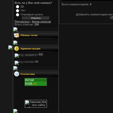
Есть ли у Вас web-камера?
Всего комментариев:
0
Да
Нет
Планирую купить
Добавлять комментарии могу
[
Р
Результаты
|
Архив опросов
Всего ответов:
259
Облако тегов
Администрация
Stifi
NFS
Статистика