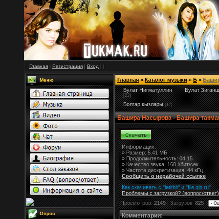
Главная
|
Регистрация
|
Вход
|
|
Главная
»
Каталог музыки
»
Б
»
Баши
Меню
Булат Нигматуллин
Булат Зиган
[23]
Болгар кызлары
[17]
Башира Насырова - Башира такм
Информация:
»
Размер:
5.41 МБ
» Продолжительность: 04:15
» Качество звука: 160 Кбит/сек
» Частота дискретизация: 44 кГц
Сообщить о нерабочей ссылке
Как скачивать с "letitbit"
и
"
file.qip.ru
"
Проблемы с загрузкой? (вопрос
/
ответ)
Просмотров:
2149
| Загрузок:
825
|
Опрос
Комментарии
: