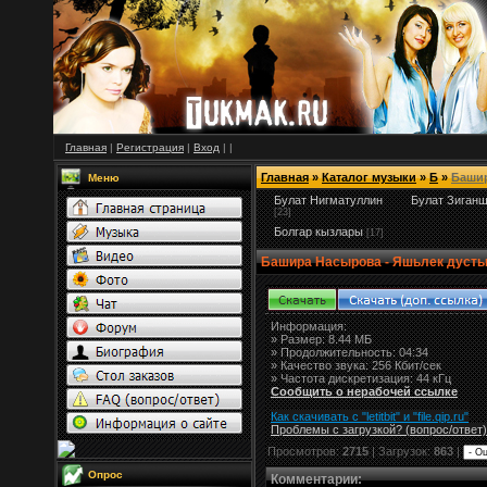
Главная
|
Регистрация
|
Вход
|
|
Главная
»
Каталог музыки
»
Б
»
Баши
Меню
Булат Нигматуллин
Булат Зиган
[23]
Болгар кызлары
[17]
Башира Насырова - Яшьлек дуст
Информация:
»
Размер:
8.44 МБ
» Продолжительность: 04:34
» Качество звука: 256 Кбит/сек
» Частота дискретизация: 44 кГц
Сообщить о нерабочей ссылке
Как скачивать с "letitbit"
и
"
file.qip.ru
"
Проблемы с загрузкой? (вопрос
/
ответ)
Просмотров:
2715
| Загрузок:
863
|
Опрос
Комментарии
: