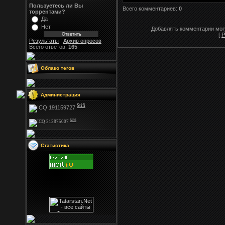
Пользуетесь ли Вы
Всего комментариев:
0
торрентами?
Да
Нет
Добавлять комментарии могу
[
Р
Результаты
|
Архив опросов
Всего ответов:
165
Облако тегов
Администрация
Stifi
NFS
Статистика