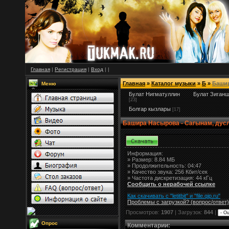
Главная
|
Регистрация
|
Вход
|
|
Главная
»
Каталог музыки
»
Б
»
Баши
Меню
Булат Нигматуллин
Булат Зиган
[23]
Болгар кызлары
[17]
Башира Насырова - Сагынам, дус
Информация:
»
Размер:
8.84 МБ
» Продолжительность: 04:47
» Качество звука: 256 Кбит/сек
» Частота дискретизация: 44 кГц
Сообщить о нерабочей ссылке
Как скачивать с "letitbit"
и
"
file.qip.ru
"
Проблемы с загрузкой? (вопрос
/
ответ)
Просмотров:
1907
| Загрузок:
844
|
Опрос
Комментарии
: