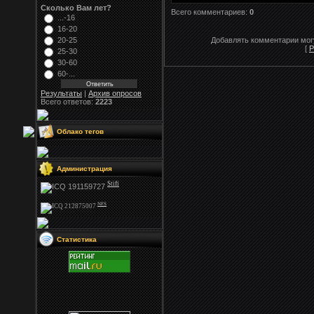
Сколько Вам лет?
Всего комментариев:
0
...-16
16-20
20-25
Добавлять комментарии могу
[
Р
25-30
30-60
60-...
Результаты
|
Архив опросов
Всего ответов:
2223
Облако тегов
Администрация
Stifi
NFS
Статистика