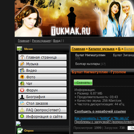
Главная
|
Регистрация
|
Вход
|
|
Главная
»
Каталог музыки
»
Б
»
Булат
Меню
Булат Нигматуллин
Булат Зиган
[23]
Болгар кызлары
[17]
Булат Нигматуллин - Гузэлем
Информация:
»
Размер:
6.87 МБ
» Продолжительность: 03:43
» Качество звука: 256 Кбит/сек
» Частота дискретизация: 44 кГц
Сообщить о нерабочей ссылке
Как скачивать с "letitbit"
и
"
file.qip.ru
"
Проблемы с загрузкой? (вопрос
/
ответ)
Просмотров:
1999
| Загрузок:
738
|
Опрос