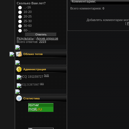
Комментарии
:
Сколько Вам лет?
...-16
Всего комментариев:
0
16-20
20-25
Добавлять комментарии могу
25-30
[
Р
30-60
60-...
Результаты
|
Архив опросов
Всего ответов:
2223
Облако тегов
Администрация
Stifi
NFS
Статистика