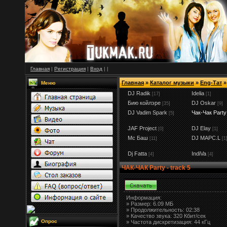
Главная
|
Регистрация
|
Вход
|
|
Главная
»
Каталог музыки
»
Eng-Тат
»
Меню
DJ Radik
Idelia
[17]
[1]
Бию койлэре
DJ Oskar
[35]
[9]
DJ Vadim Spark
Чак-Чак Party
[5]
JAF Project
DJ Elay
[0]
[1]
Мс Баш
DJ MAPC.L
[11]
[1
Dj Fatta
IndiVa
[4]
[4]
ЧАК-ЧАК Party - track 5
Информация:
»
Размер:
6.09 МБ
» Продолжительность: 02:38
» Качество звука: 320 Кбит/сек
Опрос
» Частота дискретизация: 44 кГц