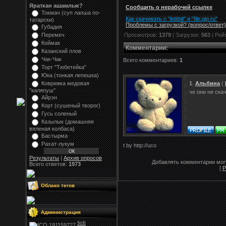
Яраткан ашамлык?
Сообщить о нерабочей ссылке
Токмач (суп лапша по-
Как скачивать с "letitbit"
и
"
file.qip.ru
"
татарски)
Проблемы с загрузкой? (вопрос
/
ответ)
Губадия
Перемеч
Просмотров:
1379
| Загрузок:
563
| Рей
Коймак
Комментарии
:
Казанский плов
Чак-Чак
Всего комментариев:
1
Торт "Тюбетейка"
Юка (тонкая лепешка)
Коврижка медовая
1
.
Альбина
(
"каляпуш"
че они не ск
Айрэн
Корт (сушеный творог)
Гусь соленый
Казылык (домашняя
вяленая колбаса)
Бастырма
Рахат-лукум
t by http://uco
Результаты
|
Архив опросов
Добавлять комментарии могу
Всего ответов:
1973
[
Р
Облако тегов
Администрация
Stifi