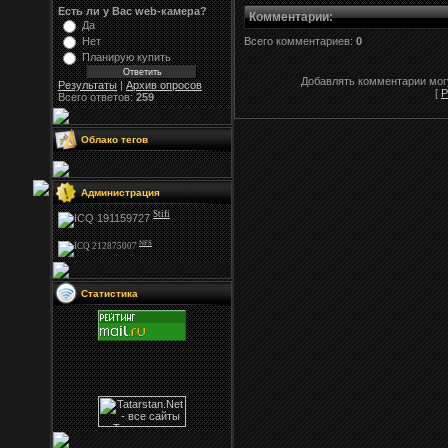
Есть ли у Вас web-камера?
Комментарии
:
Да
Нет
Всего комментариев:
0
Планирую купить
Добавлять комментарии могу
Результаты
|
Архив опросов
[
Р
Всего ответов:
259
Облако тегов
Администрация
Stifi
NFS
Статистика