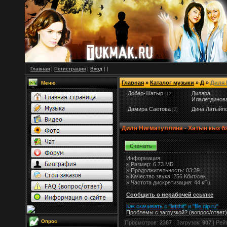
Главная
|
Регистрация
|
Вход
|
|
Главная
»
Каталог музыки
»
Д
»
Диля 
Меню
Добер-Шатыр
Диляра
[12]
Илалетдинов
Дамира Саетова
Дина Латыйп
[2]
Диля Нигматуллина - Хатын кыз б
Информация:
»
Размер:
6.73 МБ
» Продолжительность: 03:39
» Качество звука: 256 Кбит/сек
» Частота дискретизация: 44 кГц
Сообщить о нерабочей ссылке
Как скачивать с "letitbit"
и
"
file.qip.ru
"
Проблемы с загрузкой? (вопрос
/
ответ)
Опрос
Просмотров:
2387
| Загрузок:
907
| Рей