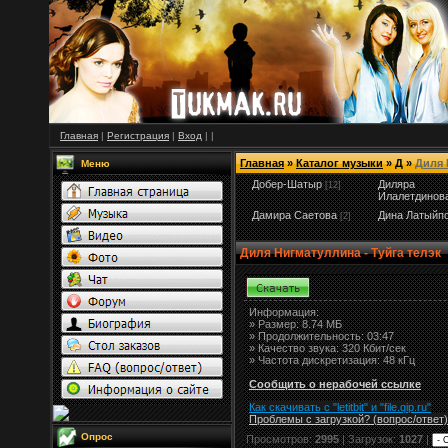
Главная
|
Регистрация
|
Вход
|
|
Главная
»
Каталог музыки
»
Д
»
Диля 
Меню
Добер-Шатыр
Диляра
[12]
Илалетдинов
Дамира Саетова
Дина Латыйп
[2]
Диля Нигматуллина - Туйга телэк
Информация:
»
Размер:
8.74 МБ
» Продолжительность: 03:47
» Качество звука: 320 Кбит/сек
» Частота дискретизация: 48 кГц
Сообщить о нерабочей ссылке
Как скачивать с "letitbit"
и
"
file.qip.ru
"
Проблемы с загрузкой? (вопрос
/
ответ)
Опрос
Просмотров:
2995
| Загрузок:
1027
|