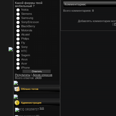
Какой фирмы твой
Комментарии
:
мобильный ?
Nokia
Всего комментариев:
0
Siemens
Samsung
Добавлять комментарии могу
SonyEricsson
[
Р
BlackBerry
Motorola
Alcatel
Philips
Fly
Sony
HTC
Sagem
Asus
Acer
iPhone
Результаты
|
Архив опросов
Всего ответов:
2433
Облако тегов
Администрация
Stifi
NFS