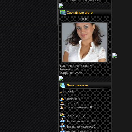
или авторизуйтесь!
Случайные фото
Чәчкә
Расширение
: 319x480
Рейтинг:
5.0
Загрузок
: 2635
Пользователи
Онлайн
»
Онлайн:
1
Гостей:
1
Пользователей:
0
Всего: 29012
Новых за месяц: 0
Новых за неделю: 0
Новых сегодня: 0