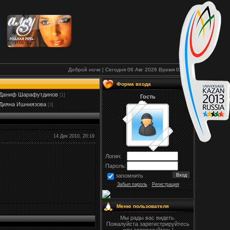
Доброй ночи | Сегодня 06 Авг 2026
Время
03:15
Форма входа
Даниф Шарафутдинов
[1]
Гость
Дияна Ишниязова
[3]
14 Дек 2010, 20:19
Логин:
Пароль:
запомнить
Забыл пароль
·
Регистрация
Меню пользователя
Мы рады вас видеть.
Пожалуйста зарегистрируйтесь