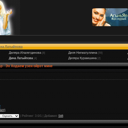
на Латыйпова
Диляра Илалетдинова
Диля Нигматуллина
[8]
[50]
Дина Латыйпова
Диляра Курамшина
[4]
[2]
 - Эх Ходаем узен ойрэт мине
"
вет)
|
Рейтинг:
3.0
/
1
| Добавил:
Stifi