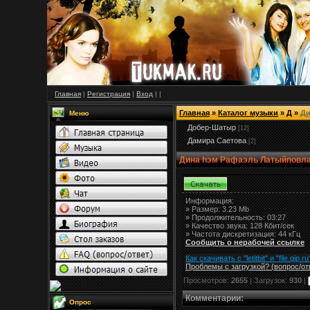
Главная
|
Регистрация
|
Вход
|
|
Главная
»
Каталог музыки
»
Д
»
Ди
Меню
Добер-Шатыр
[12]
Дамира Саетова
[2]
Дина hэм Рафаэль Латыйповлар
Информация:
»
Размер:
3.23 Mb
» Продолжительность: 03:27
» Качество звука: 128 Кбит/сек
» Частота дискретизация: 44 кГц
Сообщить о нерабочей ссылке
Как скачивать с "letitbit"
и
"
file.qip.ru
Проблемы с загрузкой? (вопрос
/
от
Просмотров:
2655
| Загрузок:
930
|
Комментарии
:
Опрос