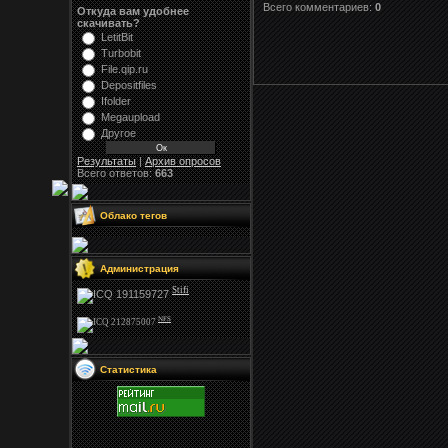
Всего комментариев:
0
Откуда вам удобнее
скачивать?
LetitBit
Turbobit
File.qip.ru
Depositfiles
Ifolder
Megaupload
Другое
Результаты
|
Архив опросов
Всего ответов:
663
Облако тегов
Администрация
Stifi
NFS
Статистика