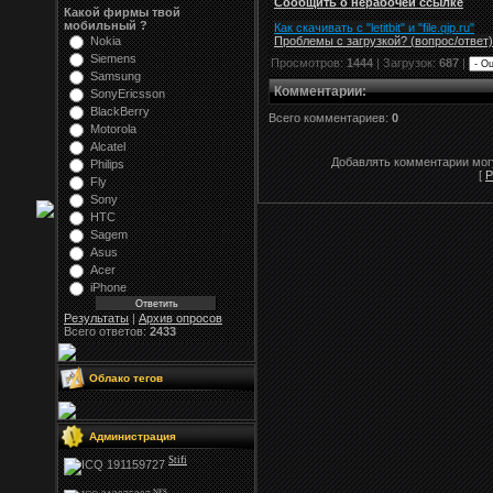
Сообщить о нерабочей ссылке
Какой фирмы твой
мобильный ?
Как скачивать с "letitbit"
и
"
file.qip.ru
"
Проблемы с загрузкой? (вопрос
/
ответ)
Nokia
Siemens
Просмотров:
1444
| Загрузок:
687
|
Samsung
Комментарии
:
SonyEricsson
BlackBerry
Всего комментариев:
0
Motorola
Alcatel
Добавлять комментарии могу
Philips
[
Р
Fly
Sony
HTC
Sagem
Asus
Acer
iPhone
Результаты
|
Архив опросов
Всего ответов:
2433
Облако тегов
Администрация
Stifi
NFS