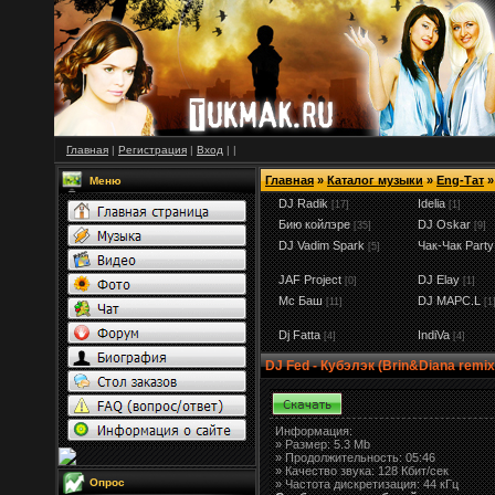
Главная
|
Регистрация
|
Вход
|
|
Главная
»
Каталог музыки
»
Eng-Тат
»
Меню
DJ Radik
Idelia
[17]
[1]
Бию койлэре
DJ Oskar
[35]
[9]
DJ Vadim Spark
Чак-Чак Party
[5]
JAF Project
DJ Elay
[0]
[1]
Мс Баш
DJ MAPC.L
[11]
[1
Dj Fatta
IndiVa
[4]
[4]
DJ Fed - Кубэлэк (Brin&Diana remix
Информация:
»
Размер:
5.3 Mb
» Продолжительность: 05:46
» Качество звука: 128 Кбит/сек
Опрос
» Частота дискретизация: 44 кГц