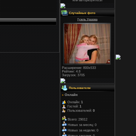
или авторизуйтесь!
Случайные фото
Гузель Уразова
Расширение
: 800x533
Рейтинг:
4.8
Загрузок
: 3705
Пользователи
Онлайн
»
Онлайн:
1
Гостей:
1
Пользователей:
0
Всего: 29012
Новых за месяц: 0
Новых за неделю: 0
Новых сегодня: 0