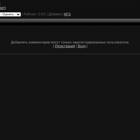
"
вет)
|
Рейтинг:
5.0
/
1
| Добавил:
NFS
Добавлять комментарии могут только зарегистрированные пользователи.
[
Регистрация
|
Вход
]