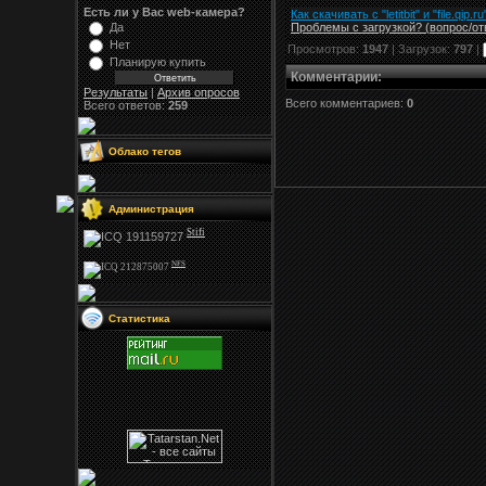
Есть ли у Вас web-камера?
Как скачивать с "letitbit"
и
"
file.qip.ru
Проблемы с загрузкой? (вопрос
/
от
Да
Нет
Просмотров:
1947
| Загрузок:
797
|
Планирую купить
Комментарии
:
Результаты
|
Архив опросов
Всего комментариев:
0
Всего ответов:
259
Облако тегов
Администрация
Stifi
NFS
Статистика