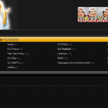
ат
»
DJ Rabbah
Idelia
ITTIFAQ
[1]
[33]
DJ Oskar
DJ Rabbah
[9]
[17]
Чак-Чак Party
Libertas
[15]
[19]
DJ Elay
RMX
[1]
[23]
DJ MAPC.L
Пародии на исполнителей
[1]
[14]
IndiVa
[4]