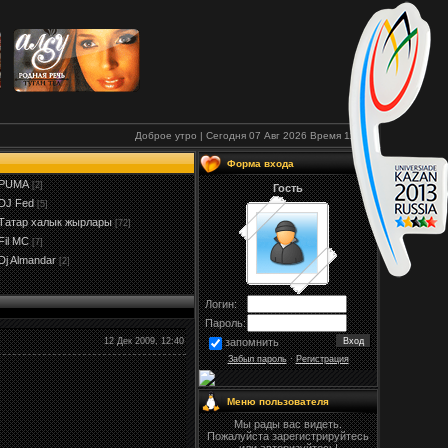
Доброе утро | Сегодня 07 Авг 2026
Время
11:31
Форма входа
PUMA
[2]
Гость
DJ Fed
[5]
Татар халык жырлары
[72]
Fil МС
[7]
Dj Almandar
[2]
Логин:
Пароль:
12 Дек 2009, 12:40
запомнить
Забыл пароль
·
Регистрация
Меню пользователя
Мы рады вас видеть.
Пожалуйста зарегистрируйтесь