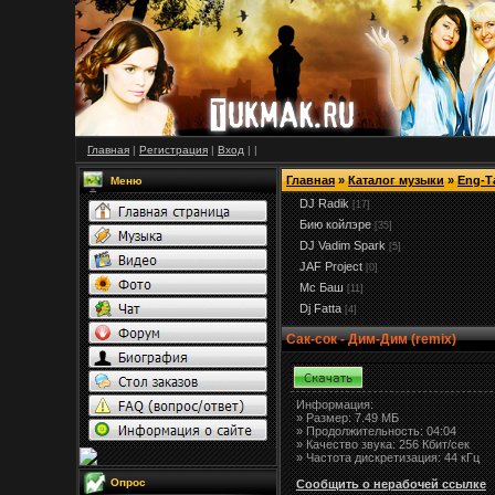
Главная
|
Регистрация
|
Вход
|
|
Главная
»
Каталог музыки
»
Eng-Т
Меню
DJ Radik
[17]
Бию койлэре
[35]
DJ Vadim Spark
[5]
JAF Project
[0]
Мс Баш
[11]
Dj Fatta
[4]
Сак-сок - Дим-Дим (remix)
Информация:
»
Размер:
7.49 МБ
» Продолжительность: 04:04
» Качество звука: 256 Кбит/сек
» Частота дискретизация: 44 кГц
Опрос
Сообщить о нерабочей ссылке