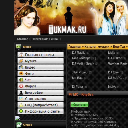
Главная
|
Регистрация
|
Вход
|
|
Главная
»
Каталог музыки
»
Eng-Тат
»
Меню
DJ Radik
Idelia
[17]
[1]
Бию койлэре
DJ Oskar
[35]
[9]
DJ Vadim Spark
Чак-Чак Party
[5]
JAF Project
DJ Elay
[0]
[1]
Мс Баш
DJ MAPC.L
[11]
[1
Dj Fatta
IndiVa
[4]
[4]
Fil МС - Клубта
Информация:
»
Размер:
6.63 МБ
» Продолжительность: 03:35
» Качество звука: 256 Кбит/сек
Опрос
» Частота дискретизация: 44 кГц