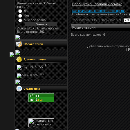
Нужно ли сайту "Облако
Сообщить о нерабочей ссылке
тегов"?
Как скачивать с "letitbit"
и
"
file.qip.ru
"
Да
Проблемы с загрузкой? (вопрос
/
ответ)
Нет
Мне всё равно
Просмотров:
1359
| Загрузок:
689
|
Комментарии
:
Результаты
|
Архив опросов
Всего ответов:
203
Всего комментариев:
0
Облако тегов
Добавлять комментарии могу
[
Р
Администрация
Stifi
NFS
Статистика