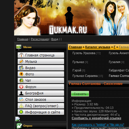
Главная
|
Регистрация
|
Вход
|
|
Главная
»
Каталог музыки
»
Г
»
Гөлна
Меню
Гузель Уразова
Гузель Ахмет
[72]
Гульназ
Гузалия
[9]
[9]
Гэрэй
Габделфат С
[6]
Гульназ Сираева
Гөлназ Солта
[15]
Гөлназ Солтанова - Сизэсенме
Информация:
»
Размер:
3.92 Mb
» Продолжительность: 04:13
» Качество звука: 128 Кбит/сек
» Частота дискретизация: 44 кГц
Сообщить о нерабочей ссылке
Как скачивать с "letitbit"
и
"
file.qip.ru
"
Опрос
Проблемы с загрузкой? (вопрос
/
ответ)