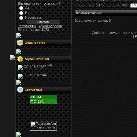
Вы нашли то что искали?
Просмотров:
2475
| Загрузок:
984
|
Да
Нет
Комментарии
:
Несовсем
Всего комментариев:
0
Результаты
|
Архив опросов
Всего ответов:
1073
Добавлять комментарии могу
[
Р
Облако тегов
Администрация
Stifi
NFS
Статистика