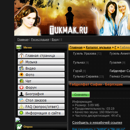
Главная
|
Регистрация
|
Вход
|
|
Главная
»
Каталог музыки
»
Г
»
Габде
Меню
Гузель Уразова
Гузель Ахмет
[72]
Гульназ
Гузалия
[9]
[9]
Гэрэй
Габделфат С
[6]
Гульназ Сираева
Гөлназ Солта
[15]
Габделфат Сафин - Берлэшик
Информация:
»
Размер:
3.89 МБ
» Продолжительность: 03:19
» Качество звука: 160 Кбит/сек
» Частота дискретизация: 44 кГц
Сообщить о нерабочей ссылке
Опрос
Как скачивать с "letitbit"
и
"
file.qip.ru
"