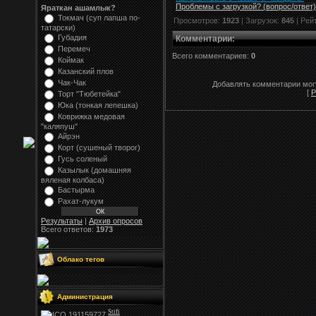
Проблемы с загрузкой? (вопрос
/
ответ)
Яраткан ашамлык?
Токмач (суп лапша по-
Просмотров:
1923
| Загрузок:
845
| Рей
татарски)
Губадия
Комментарии
:
Перемеч
Всего комментариев:
0
Коймак
Казанский плов
Чак-Чак
Добавлять комментарии могу
[
Р
Торт "Тюбетейка"
Юка (тонкая лепешка)
Коврижка медовая
"каляпуш"
Айрэн
Корт (сушеный творог)
Гусь соленый
Казылык (домашняя
вяленая колбаса)
Бастырма
Рахат-лукум
Результаты
|
Архив опросов
Всего ответов:
1973
Облако тегов
Администрация
Stifi