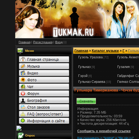
Главная
|
Регистрация
|
Вход
|
|
Главная
»
Каталог музыки
»
Г
»
Гульн
Меню
Гузель Уразова
Гузель Ахмет
[72]
Гульназ
Гузалия
[9]
[9]
Гэрэй
Габделфат С
[6]
Гульназ Сираева
Гөлназ Солта
[15]
Гульнара Тимержанова - Чэчэк бу
Информация:
»
Размер:
7.35 МБ
» Продолжительность: 03:59
» Качество звука: 256 Кбит/сек
» Частота дискретизация: 44 кГц
Сообщить о нерабочей ссылке
Опрос
Как скачивать с "letitbit"
и
"
file.qip.ru
"