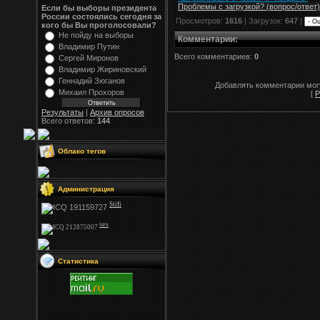
Проблемы с загрузкой? (вопрос
/
ответ)
Если бы выборы президента
России состоялись сегодня за
Просмотров:
1616
| Загрузок:
647
|
кого бы Вы проголосовали?
Не пойду на выборы
Комментарии
:
Владимир Путин
Всего комментариев:
0
Сергей Миронов
Владимир Жириновский
Геннадий Зюганов
Добавлять комментарии могу
Михаил Прохоров
[
Р
Результаты
|
Архив опросов
Всего ответов:
144
Облако тегов
Администрация
Stifi
NFS
Статистика