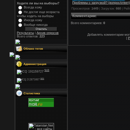
Проблемы с загрузкой? (вопрос
/
ответ)
Ходите ли вы на выборы?
Всегда хожу
Просмотров:
1449
| Загрузок:
660
| Рей
Не достиг еще возраста
Комментарии
:
чтобы ходить на выборы
Иногда хожу
Всего комментариев:
0
Вообще никогда
Результаты
|
Архив опросов
Добавлять комментарии могу
Всего ответов:
223
[
Р
Облако тегов
Администрация
Stifi
NFS
Статистика