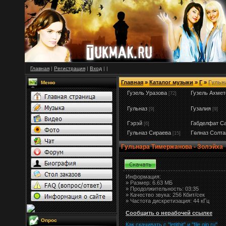
Главная
|
Регистрация
|
Вход
|
|
Главная
»
Каталог музыки
»
Г
»
Гульн
Меню
Гузель Уразова
Гузель Ахмет
[72]
Гульназ
Гузалия
[9]
[9]
Гэрэй
Габделфат С
[6]
Гульназ Сираева
Гөлназ Солта
[15]
Гульнара Тимержанова - Золэйха
Информация:
»
Размер:
6.63 МБ
» Продолжительность: 03:35
» Качество звука: 256 Кбит/сек
» Частота дискретизация: 44 кГц
Сообщить о нерабочей ссылке
Опрос
Как скачивать с "letitbit"
и
"
file.qip.ru
"