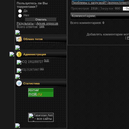
Проблемы с загрузкой? (вопрос
/
ответ)
Пользуетесь ли Вы
торрентами?
Просмотров:
1916
| Загрузок:
800
|
Да
Нет
Комментарии
:
Всего комментариев:
0
Результаты
|
Архив опросов
Всего ответов:
165
Добавлять комментарии могу
[
Р
Облако тегов
Администрация
Stifi
NFS
Статистика