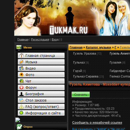
Главная
|
Регистрация
|
Вход
|
|
Главная
»
Каталог музыки
»
Г
»
Гузел
Меню
Гузель Уразова
Гузель Ахмет
[72]
Гульназ
Гузалия
[9]
[9]
Гэрэй
Габделфат С
[6]
Гульназ Сираева
Гөлназ Солта
[15]
Гузель Ахметова - Мэхеббет купе
Информация:
»
Размер:
7.87 МБ
» Продолжительность: 03:23
» Качество звука: 320 Кбит/сек
» Частота дискретизация: 44 кГц
Сообщить о нерабочей ссылке
Опрос
Как скачивать с "letitbit"
и
"
file.qip.ru
"