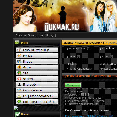
Главная
|
Регистрация
|
Вход
|
|
Главная
»
Каталог музыки
»
Г
»
Гузел
Меню
Гузель Уразова
Гузель Ахмет
[72]
Гульназ
Гузалия
[9]
[9]
Гэрэй
Габделфат С
[6]
Гульназ Сираева
Гөлназ Солта
[15]
Гузель Ахметова - Синсез яши а
Информация:
»
Размер:
4.55 МБ
» Продолжительность: 03:17
» Качество звука: 192 Кбит/сек
» Частота дискретизация: 44 кГц
Сообщить о нерабочей ссылке
Опрос
Как скачивать с "letitbit"
и
"
file.qip.ru
"