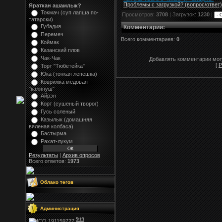
Проблемы с загрузкой? (вопрос
/
ответ)
Яраткан ашамлык?
Токмач (суп лапша по-
Просмотров:
3708
| Загрузок:
1230
|
татарски)
Губадия
Комментарии
:
Перемеч
Всего комментариев:
0
Коймак
Казанский плов
Чак-Чак
Добавлять комментарии могу
[
Р
Торт "Тюбетейка"
Юка (тонкая лепешка)
Коврижка медовая
"каляпуш"
Айрэн
Корт (сушеный творог)
Гусь соленый
Казылык (домашняя
вяленая колбаса)
Бастырма
Рахат-лукум
Результаты
|
Архив опросов
Всего ответов:
1973
Облако тегов
Администрация
Stifi