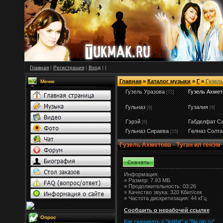
Главная
|
Регистрация
|
Вход
|
|
Главная
»
Каталог музыки
»
Г
»
Гузел
Меню
Гузель Уразова
Гузель Ахмет
[72]
Гульназ
Гузалия
[9]
[9]
Гэрэй
Габделфат С
[6]
Гульназ Сираева
Гөлназ Солта
[15]
Гузель Ахметова - Туган ил генэм
Информация:
»
Размер:
7.93 МБ
» Продолжительность: 03:26
» Качество звука: 320 Кбит/сек
» Частота дискретизация: 44 кГц
Сообщить о нерабочей ссылке
Опрос
Как скачивать с "letitbit"
и
"
file.qip.ru
"