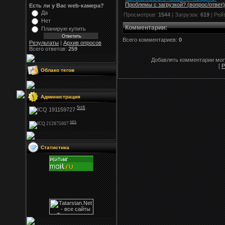
Проблемы с загрузкой? (вопрос
/
ответ)
Есть ли у Вас web-камера?
Да
Просмотров:
1544
| Загрузок:
619
| Рей
Нет
Комментарии
:
Планирую купить
Всего комментариев:
0
Результаты
|
Архив опросов
Всего ответов:
259
Добавлять комментарии могу
[
Р
Облако тегов
Администрация
Stifi
NFS
Статистика