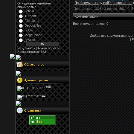
Проблемы с загрузкой? (вопрос
/
ответ)
Откуда вам удобнее
скачивать?
Просмотров:
1305
| Загрузок:
663
| Рей
LetitBit
Turbobit
Комментарии
:
File.qip.ru
Всего комментариев:
0
Depositfiles
Ifolder
Megaupload
Добавлять комментарии могу
[
Р
Другое
Результаты
|
Архив опросов
Всего ответов:
663
Облако тегов
Администрация
Stifi
NFS
Статистика