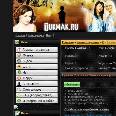
Главная
|
Регистрация
|
Вход
|
|
Главная
»
Каталог музыки
»
Г
»
Гузел
Меню
Гузель Уразова
Гузель Ахмет
[72]
Гульназ
Гузалия
[9]
[9]
Гэрэй
Габделфат С
[6]
Гульназ Сираева
Гөлназ Солта
[15]
Гузель Уразова - Синен серен (rmx
Информация:
»
Размер:
8.44 МБ
» Продолжительность: 03:39
» Качество звука: 320 Кбит/сек
» Частота дискретизация: 44 кГц
Сообщить о нерабочей ссылке
Опрос
Как скачивать с "letitbit"
и
"
file.qip.ru
"