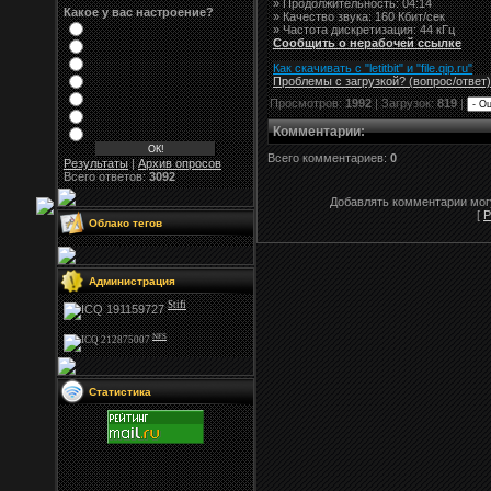
» Продолжительность: 04:14
Какое у вас настроение?
» Качество звука: 160 Кбит/сек
» Частота дискретизация: 44 кГц
Сообщить о нерабочей ссылке
Как скачивать с "letitbit"
и
"
file.qip.ru
"
Проблемы с загрузкой? (вопрос
/
ответ)
Просмотров:
1992
| Загрузок:
819
|
Комментарии
:
Всего комментариев:
0
Результаты
|
Архив опросов
Всего ответов:
3092
Добавлять комментарии могу
[
Р
Облако тегов
Администрация
Stifi
NFS
Статистика