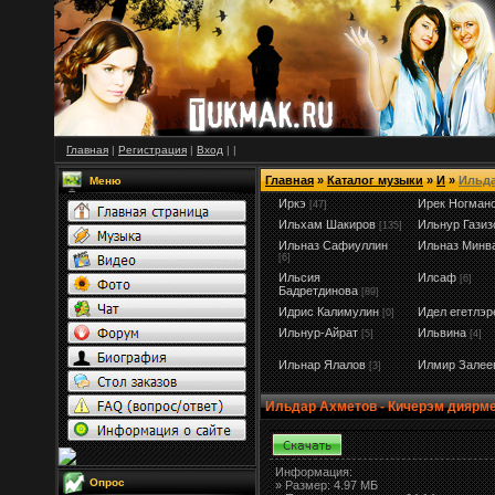
Главная
|
Регистрация
|
Вход
|
|
Главная
»
Каталог музыки
»
И
»
Ильда
Меню
Иркэ
Ирек Ногман
[47]
Ильхам Шакиров
Ильнур Газиз
[135]
Ильназ Сафиуллин
Ильназ Минв
[6]
Ильсия
Илсаф
[6]
Бадретдинова
[89]
Идрис Калимулин
Идел егетлэр
[0]
Ильнур-Айрат
Ильвина
[5]
[4]
Ильнар Ялалов
Илмир Залее
[3]
Ильдар Ахметов - Кичерэм диярме
Информация:
Опрос
»
Размер:
4.97 МБ