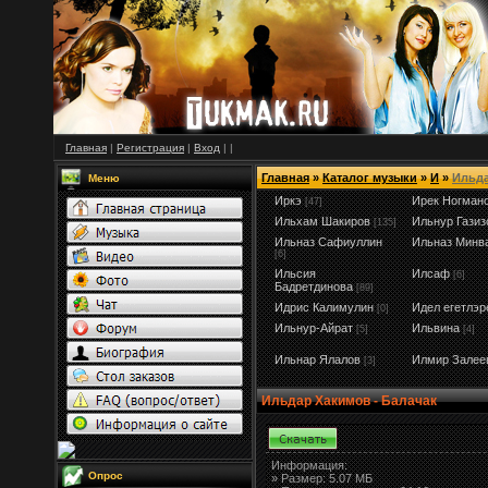
Главная
|
Регистрация
|
Вход
|
|
Главная
»
Каталог музыки
»
И
»
Ильд
Меню
Иркэ
Ирек Ногман
[47]
Ильхам Шакиров
Ильнур Газиз
[135]
Ильназ Сафиуллин
Ильназ Минв
[6]
Ильсия
Илсаф
[6]
Бадретдинова
[89]
Идрис Калимулин
Идел егетлэр
[0]
Ильнур-Айрат
Ильвина
[5]
[4]
Ильнар Ялалов
Илмир Залее
[3]
Ильдар Хакимов - Балачак
Информация:
Опрос
»
Размер:
5.07 МБ