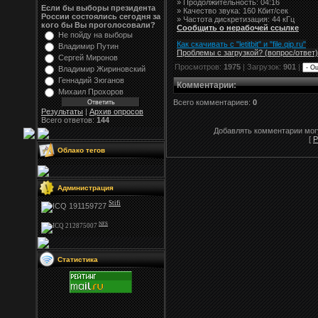
» Продолжительность: 04:16
Если бы выборы президента
» Качество звука: 160 Кбит/сек
России состоялись сегодня за
» Частота дискретизация: 44 кГц
кого бы Вы проголосовали?
Сообщить о нерабочей ссылке
Не пойду на выборы
Как скачивать с "letitbit"
и
"
file.qip.ru
"
Владимир Путин
Проблемы с загрузкой? (вопрос
/
ответ)
Сергей Миронов
Просмотров:
1975
| Загрузок:
901
|
Владимир Жириновский
Геннадий Зюганов
Комментарии
:
Михаил Прохоров
Всего комментариев:
0
Результаты
|
Архив опросов
Всего ответов:
144
Добавлять комментарии могу
[
Р
Облако тегов
Администрация
Stifi
NFS
Статистика