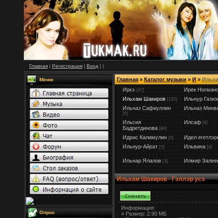
Главная
|
Регистрация
|
Вход
|
|
Главная
»
Каталог музыки
»
И
»
Ильх
Меню
Иркэ
Ирек Ногман
[47]
Ильхам Шакиров
Ильнур Газиз
[135]
Ильназ Сафиуллин
Ильназ Минв
[6]
Ильсия
Илсаф
[6]
Бадретдинова
[89]
Идрис Калимулин
Идел егетлэр
[0]
Ильнур-Айрат
Ильвина
[5]
[4]
Ильнар Ялалов
Илмир Залее
[3]
Ильхам Шакиров - Гэллэр усэ
Информация:
Опрос
»
Размер:
2.90 МБ