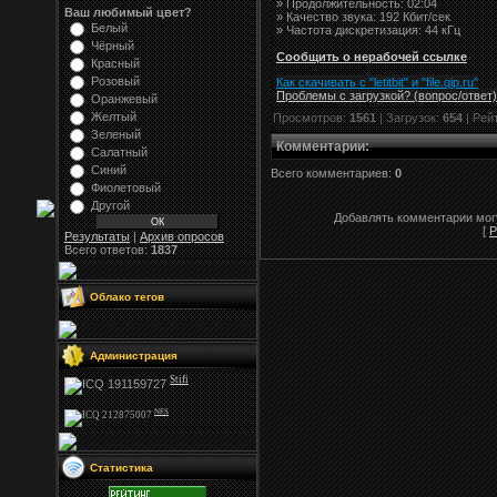
» Продолжительность: 02:04
Ваш любимый цвет?
» Качество звука: 192 Кбит/сек
Белый
» Частота дискретизация: 44 кГц
Чёрный
Сообщить о нерабочей ссылке
Красный
Розовый
Как скачивать с "letitbit"
и
"
file.qip.ru
"
Проблемы с загрузкой? (вопрос
/
ответ)
Оранжевый
Желтый
Просмотров:
1561
| Загрузок:
654
| Рей
Зеленый
Комментарии
:
Салатный
Синий
Всего комментариев:
0
Фиолетовый
Другой
Добавлять комментарии могу
[
Р
Результаты
|
Архив опросов
Всего ответов:
1837
Облако тегов
Администрация
Stifi
NFS
Статистика