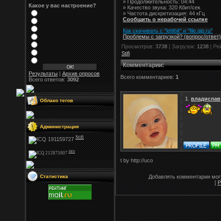
» Продолжительность: 04:44
Какое у вас настроение?
» Качество звука: 320 Кбит/сек
» Частота дискретизация: 44 кГц
Сообщить о нерабочей ссылке
Как скачивать с "letitbit"
и
"
file.qip.ru
"
Проблемы с загрузкой? (вопрос
/
ответ)
Просмотров:
3738
| Загрузок:
1238
| Ре
Stifi
Комментарии
:
Результаты
|
Архив опросов
Всего комментариев:
1
Всего ответов:
3092
1
.
владислав
Облако тегов
Администрация
Stifi
NFS
t by http://uco
Статистика
Добавлять комментарии могу
[
Р