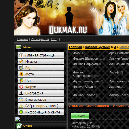
Главная
|
Регистрация
|
Вход
|
|
Главная
»
Каталог музыки
»
И
»
Илназ
Меню
Иркэ
Ирек Ногман
[47]
Ильхам Шакиров
Ильнур Газиз
[135]
Ильназ Сафиуллин
Ильназ Минв
[6]
Ильсия
Илсаф
[6]
Бадретдинова
[89]
Идрис Калимулин
Идел егетлэр
[0]
Ильнур-Айрат
Ильвина
[5]
[4]
Ильнар Ялалов
Илмир Залее
[3]
Эльмира Солэйманова + Ильназ Б
Информация:
Опрос
»
Размер:
10.90 Mb