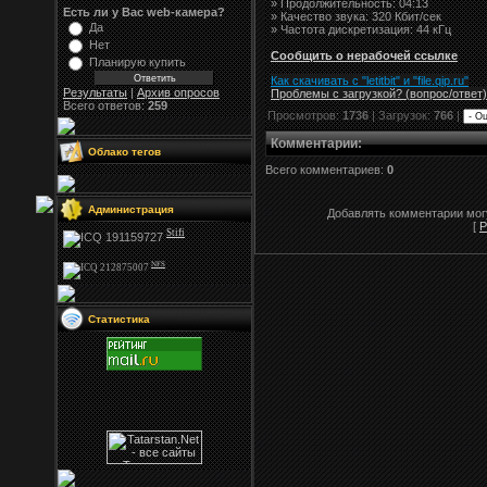
» Продолжительность: 04:13
Есть ли у Вас web-камера?
» Качество звука: 320 Кбит/сек
Да
» Частота дискретизация: 44 кГц
Нет
Сообщить о нерабочей ссылке
Планирую купить
Как скачивать с "letitbit"
и
"
file.qip.ru
"
Результаты
|
Архив опросов
Проблемы с загрузкой? (вопрос
/
ответ)
Всего ответов:
259
Просмотров:
1736
| Загрузок:
766
|
Комментарии
:
Облако тегов
Всего комментариев:
0
Администрация
Добавлять комментарии могу
[
Р
Stifi
NFS
Статистика