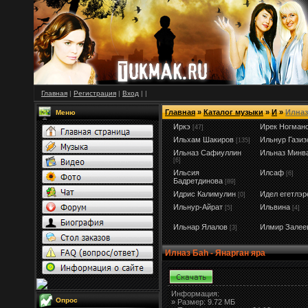
Главная
|
Регистрация
|
Вход
|
|
Главная
»
Каталог музыки
»
И
»
Илназ
Меню
Иркэ
Ирек Ногман
[47]
Ильхам Шакиров
Ильнур Газиз
[135]
Ильназ Сафиуллин
Ильназ Минв
[6]
Ильсия
Илсаф
[6]
Бадретдинова
[89]
Идрис Калимулин
Идел егетлэр
[0]
Ильнур-Айрат
Ильвина
[5]
[4]
Ильнар Ялалов
Илмир Залее
[3]
Илназ Баh - Янарган яра
Информация:
Опрос
»
Размер:
9.72 МБ