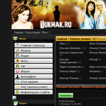
Главная
|
Регистрация
|
Вход
|
|
Главная
»
Каталог музыки
»
И
»
Ильша
Меню
Иркэ
Ирек Ногман
[47]
Ильхам Шакиров
Ильнур Газиз
[135]
Ильназ Сафиуллин
Ильназ Минв
[6]
Ильсия
Илсаф
[6]
Бадретдинова
[89]
Идрис Калимулин
Идел егетлэр
[0]
Ильнур-Айрат
Ильвина
[5]
[4]
Ильнар Ялалов
Илмир Залее
[3]
Ильшат Валеев - Йорэген турлэре
Информация:
Опрос
»
Размер:
5.18 МБ