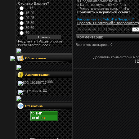
» Продолжительность: 04:19
Сколько Вам лет?
» Качество звука: 160 Кбит/сек
...-16
» Частота дискретизация: 44 кГц
Сообщить о нерабочей ссылке
16-20
20-25
Как скачивать с "letitbit"
и
"
file.qip.ru
"
25-30
Проблемы с загрузкой? (вопрос
/
ответ)
30-60
Просмотров:
1857
| Загрузок:
767
|
60-...
Комментарии
:
Результаты
|
Архив опросов
Всего комментариев:
0
Всего ответов:
2223
Добавлять комментарии могу
Облако тегов
[
Р
Администрация
Stifi
NFS
Статистика