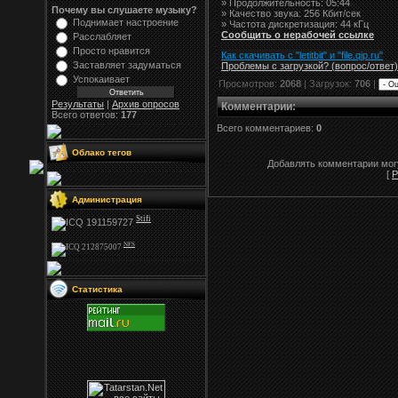
» Продолжительность: 05:44
Почему вы слушаете музыку?
» Качество звука: 256 Кбит/сек
Поднимает настроение
» Частота дискретизация: 44 кГц
Сообщить о нерабочей ссылке
Расслабляет
Просто нравится
Как скачивать с "letitbit"
и
"
file.qip.ru
"
Заставляет задуматься
Проблемы с загрузкой? (вопрос
/
ответ)
Успокаивает
Просмотров:
2068
| Загрузок:
706
|
Результаты
|
Архив опросов
Комментарии
:
Всего ответов:
177
Всего комментариев:
0
Облако тегов
Добавлять комментарии могу
[
Р
Администрация
Stifi
NFS
Статистика