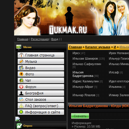
Главная
|
Регистрация
|
Вход
|
|
Главная
»
Каталог музыки
»
И
»
Ильси
Меню
Иркэ
Ирек Ногман
[47]
Ильхам Шакиров
Ильнур Газиз
[135]
Ильназ Сафиуллин
Ильназ Минв
[6]
Ильсия
Илсаф
[6]
Бадретдинова
[89]
Идрис Калимулин
Идел егетлэр
[0]
Ильнур-Айрат
Ильвина
[5]
[4]
Ильнар Ялалов
Илмир Залее
[3]
Ильсия Бадретдинова - Юлда (Ю
Информация:
Опрос
»
Размер:
10.58 МБ