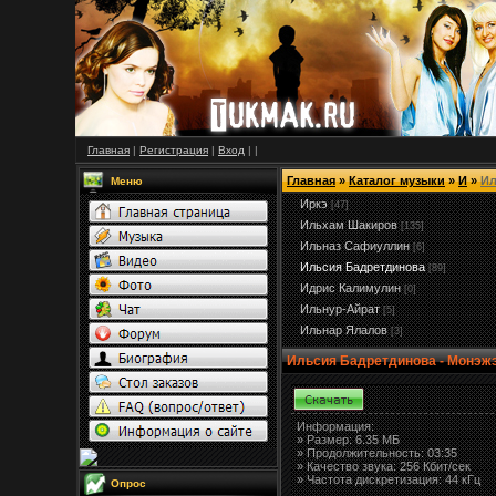
Главная
|
Регистрация
|
Вход
|
|
Главная
»
Каталог музыки
»
И
»
Ил
Меню
Иркэ
[47]
Ильхам Шакиров
[135]
Ильназ Сафиуллин
[6]
Ильсия Бадретдинова
[89]
Идрис Калимулин
[0]
Ильнур-Айрат
[5]
Ильнар Ялалов
[3]
Ильсия Бадретдинова - Монэж
Информация:
»
Размер:
6.35 МБ
» Продолжительность: 03:35
» Качество звука: 256 Кбит/сек
» Частота дискретизация: 44 кГц
Опрос