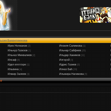
ьсия Бадретдинова
Ирек Ногманов
Инзиля Салимова
[2]
[1]
Ильнур Газизов
Ильнар Сайфиев
[1]
[25]
Ильназ Минвалиев
Ильдар Хакимов
[2]
[11]
Илсаф
Илгэрэй
[6]
[3]
Идел егетлэре
Идрис Газиев
[1]
[0]
Ильвина
Илназ Баh
[4]
[20]
Илмир Залеев
Ильмира Нагимова
[3]
[5]
эт