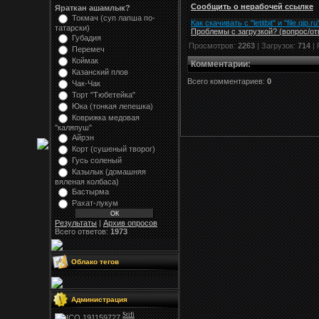
Сообщить о нерабочей ссылке
Яраткан ашамлык?
Токмач (суп лапша по-
Как скачивать с "letitbit"
и
"
file.qip.ru
татарски)
Проблемы с загрузкой? (вопрос
/
от
Губадия
Просмотров:
2263
| Загрузок:
714
| 
Перемеч
Коймак
Комментарии
:
Казанский плов
Всего комментариев:
0
Чак-Чак
Торт "Тюбетейка"
Юка (тонкая лепешка)
Коврижка медовая
"каляпуш"
Айрэн
Корт (сушеный творог)
Гусь соленый
Казылык (домашняя
вяленая колбаса)
Бастырма
Рахат-лукум
Результаты
|
Архив опросов
Всего ответов:
1973
Облако тегов
Администрация
Stifi