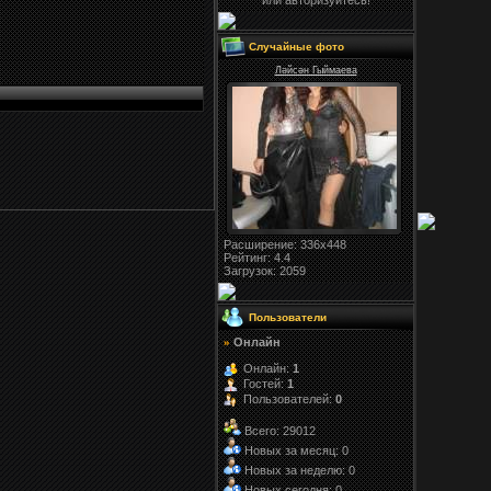
или авторизуйтесь!
Случайные фото
Ләйсән Гыймаева
Расширение
: 336x448
Рейтинг:
4.4
Загрузок
: 2059
Пользователи
Онлайн
»
Онлайн:
1
Гостей:
1
Пользователей:
0
Всего: 29012
Новых за месяц: 0
Новых за неделю: 0
Новых сегодня: 0