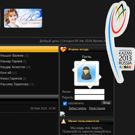
Добрый день | Сегодня 08 Авг 2026
Время
20:20
Форма входа
Ильшат Валеев
[11]
Гость
Ильнар Гараев
[5]
Ильдар Ахметов
[10]
Изге-ай
[21]
Илназ Гарипов
[1]
Ильсияр Зарипова
[17]
Логин:
Пароль:
запомнить
Забыл пароль
·
Регистрация
09 Май 2010, 13:38
Меню пользователя
Мы рады вас видеть.
Пожалуйста зарегистрируйтесь