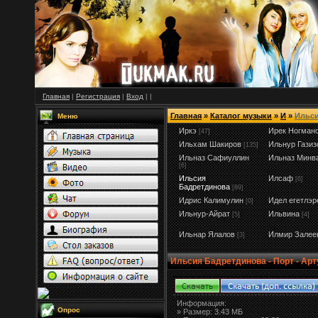
Главная
|
Регистрация
|
Вход
|
|
Главная
»
Каталог музыки
»
И
»
Ильси
Меню
Иркэ
Ирек Ногман
[47]
Ильхам Шакиров
Ильнур Газиз
[135]
Ильназ Сафиуллин
Ильназ Минв
[6]
Ильсия
Илсаф
[6]
Бадретдинова
[89]
Идрис Калимулин
Идел егетлэр
[0]
Ильнур-Айрат
Ильвина
[5]
[4]
Ильнар Ялалов
Илмир Залее
[3]
Ильсия Бадретдинова - Порт - Арт
Информация:
Опрос
»
Размер:
3.43 МБ