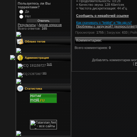
» Продолжительность: 03:28
Пользуетесь ли Вы
» Качество звука: 128 Кбит/сек
торрентами?
» Частота дискретизация: 44 кГц
Да
Сообщить о нерабочей ссылке
Нет
Как скачивать с "letitbit"
и
"
file.qip.ru
"
Результаты
|
Архив опросов
Проблемы с загрузкой? (вопрос
/
ответ)
Всего ответов:
165
Просмотров:
1755
| Загрузок:
633
| Рей
Комментарии
:
Облако тегов
Всего комментариев:
0
Администрация
Добавлять комментарии могу
[
Р
Stifi
NFS
Статистика