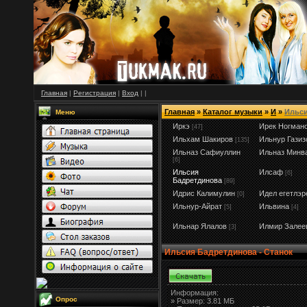
Главная
|
Регистрация
|
Вход
|
|
Главная
»
Каталог музыки
»
И
»
Ильси
Меню
Иркэ
Ирек Ногман
[47]
Ильхам Шакиров
Ильнур Газиз
[135]
Ильназ Сафиуллин
Ильназ Минв
[6]
Ильсия
Илсаф
[6]
Бадретдинова
[89]
Идрис Калимулин
Идел егетлэр
[0]
Ильнур-Айрат
Ильвина
[5]
[4]
Ильнар Ялалов
Илмир Залее
[3]
Ильсия Бадретдинова - Станок
Информация:
Опрос
»
Размер:
3.81 МБ