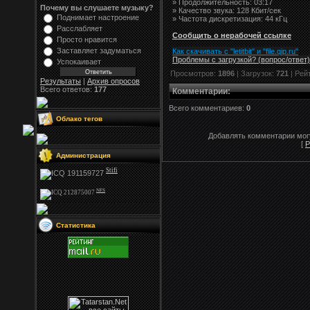
» Продолжительность: 03:17
Почему вы слушаете музыку?
» Качество звука: 128 Кбит/сек
Поднимает настроение
» Частота дискретизация: 44 кГц
Расслабляет
Сообщить о нерабочей ссылке
Просто нравится
Заставляет задуматься
Как скачивать с "letitbit"
и
"
file.qip.ru
"
Проблемы с загрузкой? (вопрос
/
ответ)
Успокаивает
Просмотров:
1896
| Загрузок:
721
| Рей
Результаты
|
Архив опросов
Всего ответов:
177
Комментарии
:
Всего комментариев:
0
Облако тегов
Добавлять комментарии могу
[
Р
Администрация
Stifi
NFS
Статистика