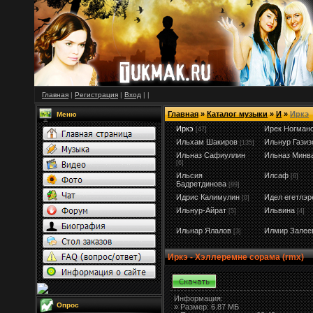
Главная
|
Регистрация
|
Вход
|
|
Главная
»
Каталог музыки
»
И
»
Иркэ
Меню
Иркэ
Ирек Ногман
[47]
Ильхам Шакиров
Ильнур Газиз
[135]
Ильназ Сафиуллин
Ильназ Минв
[6]
Ильсия
Илсаф
[6]
Бадретдинова
[89]
Идрис Калимулин
Идел егетлэр
[0]
Ильнур-Айрат
Ильвина
[5]
[4]
Ильнар Ялалов
Илмир Залее
[3]
Иркэ - Хэллеремне сорама (rmx)
Информация:
Опрос
»
Размер:
6.87 МБ