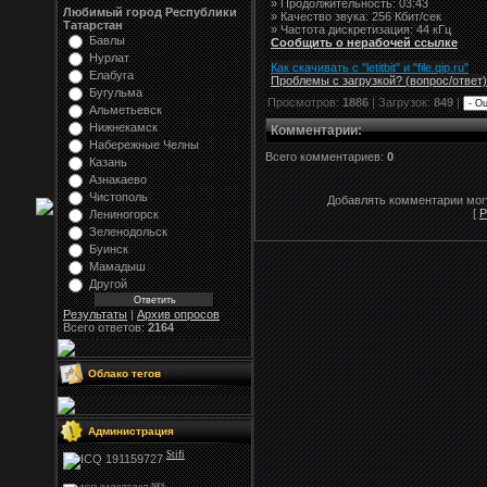
» Продолжительность: 03:43
Любимый город Республики
» Качество звука: 256 Кбит/сек
Татарстан
» Частота дискретизация: 44 кГц
Бавлы
Сообщить о нерабочей ссылке
Нурлат
Как скачивать с "letitbit"
и
"
file.qip.ru
"
Елабуга
Проблемы с загрузкой? (вопрос
/
ответ)
Бугульма
Просмотров:
1886
| Загрузок:
849
|
Альметьевск
Нижнекамск
Комментарии
:
Набережные Челны
Всего комментариев:
0
Казань
Азнакаево
Чистополь
Добавлять комментарии могу
[
Р
Лениногорск
Зеленодольск
Буинск
Мамадыш
Другой
Результаты
|
Архив опросов
Всего ответов:
2164
Облако тегов
Администрация
Stifi
NFS