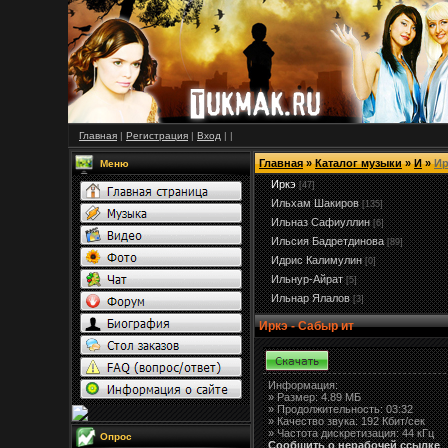
Главная
|
Регистрация
|
Вход
|
|
Главная
»
Каталог музыки
»
И
»
Ир
Меню
Иркэ
[47]
Ильхам Шакиров
[135]
Ильназ Сафиуллин
[6]
Ильсия Бадретдинова
[89]
Идрис Калимулин
[0]
Ильнур-Айрат
[5]
Ильнар Ялалов
[3]
Иркэ - Сабыр ит
Информация:
»
Размер:
4.89 МБ
» Продолжительность: 03:32
» Качество звука: 192 Кбит/сек
» Частота дискретизация: 44 кГц
Опрос
Сообщить о нерабочей ссылке