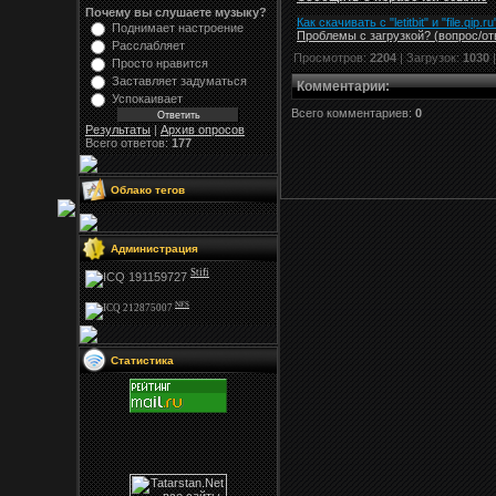
Почему вы слушаете музыку?
Как скачивать с "letitbit"
и
"
file.qip.ru
Поднимает настроение
Проблемы с загрузкой? (вопрос
/
от
Расслабляет
Просмотров:
2204
| Загрузок:
1030
Просто нравится
Заставляет задуматься
Комментарии
:
Успокаивает
Всего комментариев:
0
Результаты
|
Архив опросов
Всего ответов:
177
Облако тегов
Администрация
Stifi
NFS
Статистика