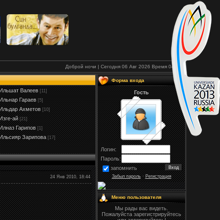
Доброй ночи | Сегодня 06 Авг 2026
Время
04:50
Форма входа
Ильшат Валеев
[11]
Гость
Ильнар Гараев
[5]
Ильдар Ахметов
[10]
Изге-ай
[21]
Илназ Гарипов
[1]
Ильсияр Зарипова
[17]
Логин:
Пароль:
запомнить
Забыл пароль
·
Регистрация
24 Янв 2010, 18:44
Меню пользователя
Мы рады вас видеть.
Пожалуйста зарегистрируйтесь