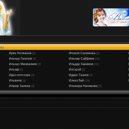
кэ
Ирек Ногманов
Инзиля Салимова
[2]
[1]
Ильнур Газизов
Ильнар Сайфиев
[1]
[25]
Ильназ Минвалиев
Ильдар Хакимов
[2]
[11]
Илсаф
Илгэрэй
[6]
[3]
Идел егетлэре
Идрис Газиев
[1]
[0]
Ильвина
Илназ Баh
[4]
[20]
Илмир Залеев
Ильмира Нагимова
[3]
[5]