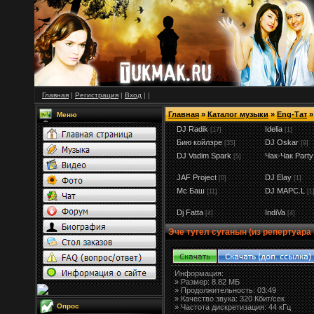
Главная
|
Регистрация
|
Вход
|
|
Главная
»
Каталог музыки
»
Eng-Тат
»
Меню
DJ Radik
Idelia
[17]
[1]
Бию койлэре
DJ Oskar
[35]
[9]
DJ Vadim Spark
Чак-Чак Party
[5]
JAF Project
DJ Elay
[0]
[1]
Мс Баш
DJ MAPC.L
[11]
[1
Dj Fatta
IndiVa
[4]
[4]
Эче тугел суганын (из репертуара
Информация:
»
Размер:
8.82 МБ
» Продолжительность: 03:49
» Качество звука: 320 Кбит/сек
Опрос
» Частота дискретизация: 44 кГц