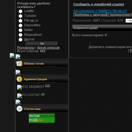
Откуда вам удобнее
Сообщить о нерабочей ссылке
скачивать?
Как скачивать с "letitbit"
и
"
file.qip.ru
"
LetitBit
Проблемы с загрузкой? (вопрос
/
ответ)
Turbobit
File.qip.ru
Просмотров:
1587
| Загрузок:
679
|
Depositfiles
Комментарии
:
Ifolder
Megaupload
Всего комментариев:
0
Другое
Добавлять комментарии могу
Результаты
|
Архив опросов
[
Р
Всего ответов:
663
Облако тегов
Администрация
Stifi
NFS
Статистика