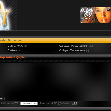
мбел Билалова
Саф Хислэр
Салават Фатхетдинов
[1]
[123]
Сабина
Сэйдэш Хэсэнжанов
[3]
[4]
атар халык җыры)
"
вет)
 Рейтинг:
4.7
/
3
|
|
Рейтинг:
4.7
/
3
| Добавил:
NFS