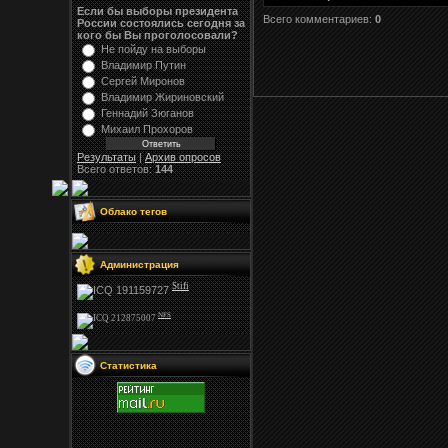
Если бы выборы президента
Всего комментариев:
0
России состоялись сегодня за
кого бы Вы проголосовали?
Не пойду на выборы
Владимир Путин
Сергей Миронов
Владимир Жириновский
Геннадий Зюганов
Михаил Прохоров
Результаты
|
Архив опросов
Всего ответов:
144
Облако тегов
Администрация
Stifi
NFS
Статистика