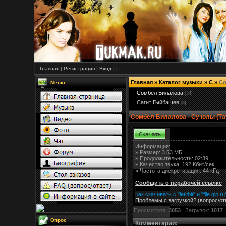
Главная
|
Регистрация
|
Вход
|
|
Главная
»
Каталог музыки
»
С
»
Со
Меню
Сомбел Билалова
[34]
Сагит Гыйбашев
[8]
Сомбел Билалова - Су юлы (Т
Информация:
»
Размер:
3.53 МБ
» Продолжительность: 02:39
» Качество звука: 192 Кбит/сек
» Частота дискретизация: 44 кГц
Сообщить о нерабочей ссылке
Как скачивать с "letitbit"
и
"
file.qip.ru
Проблемы с загрузкой? (вопрос
/
от
Просмотров:
3053
| Загрузок:
1017
|
Опрос
Комментарии
: