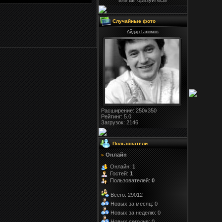
или авторизуйтесь!
Случайные фото
Айдар Галимов
Расширение
: 250x350
Рейтинг:
5.0
Загрузок
: 2146
Пользователи
Онлайн
»
Онлайн:
1
Гостей:
1
Пользователей:
0
Всего: 29012
Новых за месяц: 0
Новых за неделю: 0
Новых сегодня: 0