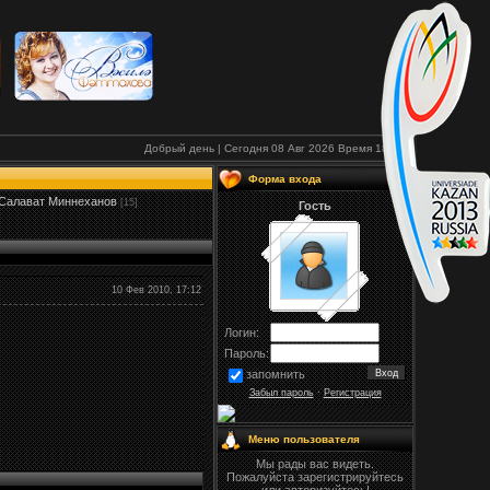
Добрый день | Сегодня 08 Авг 2026
Время
18:30
Форма входа
Салават Миннеханов
[15]
Гость
10 Фев 2010, 17:12
Логин:
Пароль:
запомнить
Забыл пароль
·
Регистрация
Меню пользователя
Мы рады вас видеть.
Пожалуйста зарегистрируйтесь