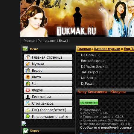
Главная
|
Регистрация
|
Вход
|
|
Главная
»
Каталог музыки
»
Eng-Т
Меню
DJ Radik
[17]
Бию койлэре
[35]
DJ Vadim Spark
[5]
JAF Project
[0]
Мс Баш
[11]
Dj Fatta
[4]
Алсу Хисамиева - Юлаучы
Информация:
»
Размер:
7.62 МБ
» Продолжительность: 03:18
» Качество звука: 320 Кбит/сек
» Частота дискретизация: 44 кГц
Сообщить о нерабочей ссылке
Опрос