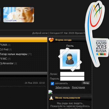
Доброй ночи | Сегодня 07 Авг 2026
Время
03:56
Форма входа
PUMA
[2]
Гость
DJ Fed
[5]
Татар халык жырлары
[72]
Fil МС
[7]
Dj Almandar
[2]
Логин:
Пароль:
24 Янв 2010, 10:10
запомнить
Забыл пароль
·
Регистрация
Меню пользователя
Мы рады вас видеть.
Пожалуйста зарегистрируйтесь