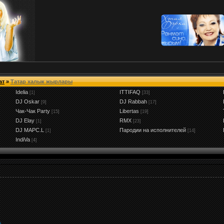
ат
»
Татар халык жырлары
Idelia
ITTIFAQ
[1]
[33]
DJ Oskar
DJ Rabbah
[9]
[17]
Чак-Чак Party
Libertas
[15]
[19]
DJ Elay
RMX
[1]
[23]
DJ MAPC.L
Пародии на исполнителей
[1]
[14]
IndiVa
[4]